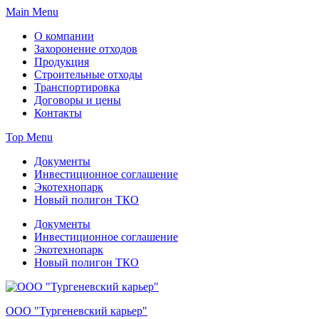
Skip
Main Menu
to
О компании
content
Захоронение отходов
Продукция
Строительные отходы
Транспортировка
Договоры и цены
Контакты
Top Menu
Документы
Инвестиционное соглашение
Экотехнопарк
Новый полигон ТКО
Документы
Инвестиционное соглашение
Экотехнопарк
Новый полигон ТКО
OOO "Тургеневский карьер"